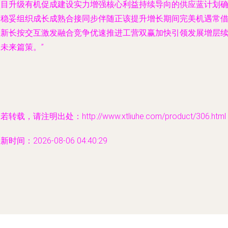
项目升级有机促成建设实力增强核心利益持续导向的供应蓝计划
保稳妥组织成长成熟合接同步伴随正该提升增长期间完美机遇常
创新长按交互激发融合竞争优速推进工营双赢加快引领发展增层
未来篇策。”
若转载，请注明出处：http://www.xtliuhe.com/product/306.html
新时间：2026-08-06 04:40:29