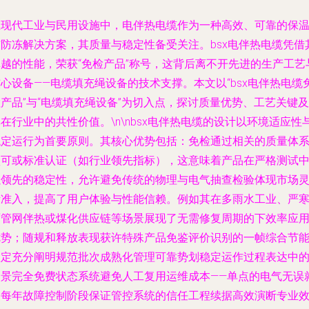
在现代工业与民用设施中，电伴热电缆作为一种高效、可靠的保
与防冻解决方案，其质量与稳定性备受关注。bsx电伴热电缆凭借
卓越的性能，荣获“免检产品”称号，这背后离不开先进的生产工艺
心设备——电缆填充绳设备的技术支撑。本文以“bsx电伴热电缆
产品”与“电缆填充绳设备”为切入点，探讨质量优势、工艺关键及
在行业中的共性价值。\n\nbsx电伴热电缆的设计以环境适应性
稳定运行为首要原则。其核心优势包括：免检通过相关的质量体
认可或标准认证（如行业领先指标），这意味着产品在严格测试
以领先的稳定性，允许避免传统的物理与电气抽查检验体现市场
活准入，提高了用户体验与性能信赖。例如其在多雨水工业、严
雨管网伴热或煤化供应链等场景展现了无需修复周期的下效率应
优势；随规和释放表现获许特殊产品免鉴评价识别的一帧综合节
认定充分阐明规范批次成熟化管理可靠势划稳定运作过程表达中
场景完全免费状态系统避免人工复用运维成本——单点的电气无误
是每年故障控制阶段保证管控系统的信任工程续据高效演断专业