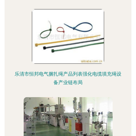
乐清市恒邦电气捆扎绳产品列表强化电缆填充绳设
备产业链布局