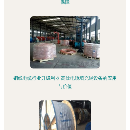
保障
铜线电缆行业升级利器 高效电缆填充绳设备的应用
与价值