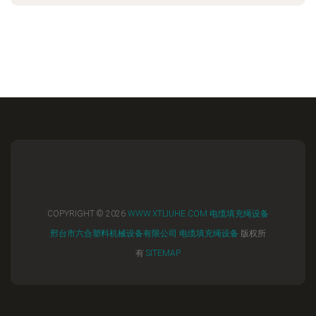
COPYRIGHT © 2026
WWW.XTLIUHE.COM
电缆填充绳设备
邢台市六合塑料机械设备有限公司
电缆填充绳设备
版权所
有
SITEMAP