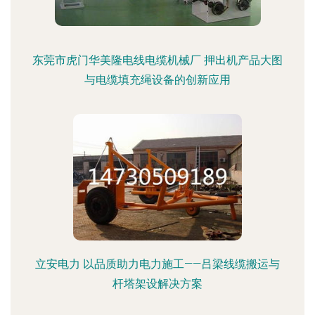
东莞市虎门华美隆电线电缆机械厂 押出机产品大图
与电缆填充绳设备的创新应用
立安电力 以品质助力电力施工——吕梁线缆搬运与
杆塔架设解决方案