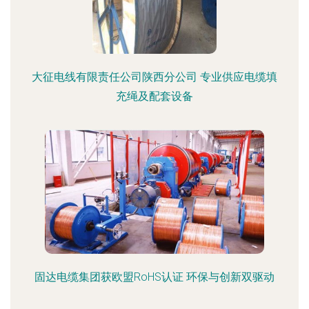
大征电线有限责任公司陕西分公司 专业供应电缆填
充绳及配套设备
固达电缆集团获欧盟RoHS认证 环保与创新双驱动