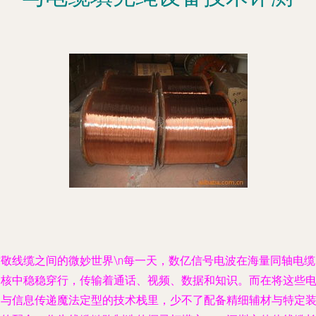
致敬线缆之间的微妙世界
\n每一天，数亿信号电波在海量同轴电缆
内核中稳稳穿行，传输着通话、视频、数据和知识。而在将这些
力与信息传递魔法定型的技术栈里，少不了配备精细辅材与特定