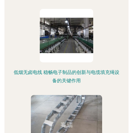
低烟无卤电线 稳畅电子制品的创新与电缆填充绳设
备的关键作用