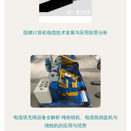
阻燃计算机电缆技术发展与应用前景分析
电缆填充绳设备全解析 绳收线机、电缆线倒盘机与
绕线机的应用与优势