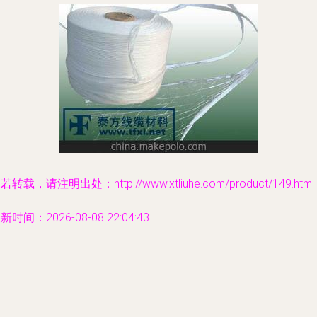
若转载，请注明出处：http://www.xtliuhe.com/product/149.html
新时间：2026-08-08 22:04:43