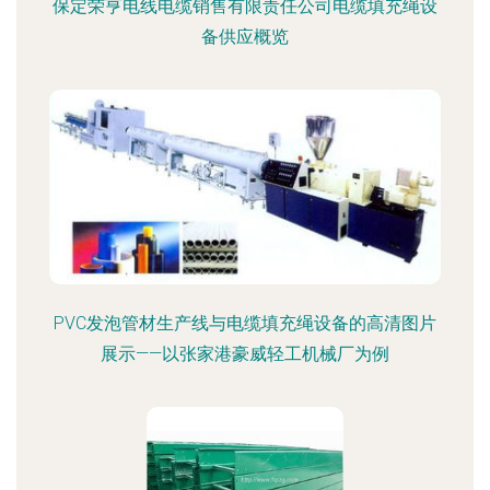
保定荣亨电线电缆销售有限责任公司电缆填充绳设
备供应概览
PVC发泡管材生产线与电缆填充绳设备的高清图片
展示——以张家港豪威轻工机械厂为例